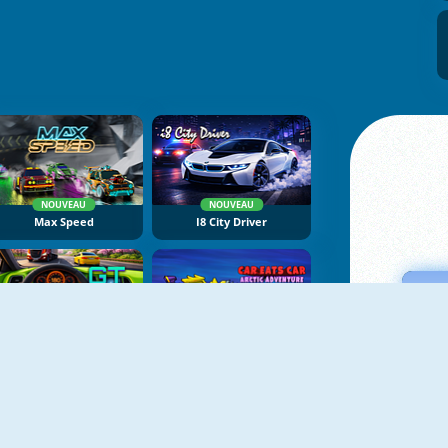
NOUVEAU
NOUVEAU
Max Speed
I8 City Driver
NOUVEAU
NOUVEAU
GT Traffic Racer
Car Eats Car: Arctic Adventure