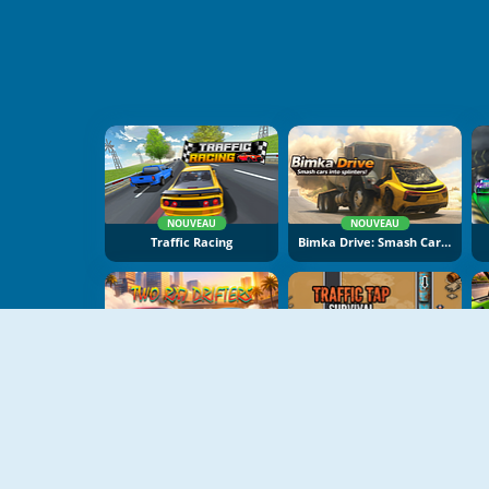
NOUVEAU
NOUVEAU
Traffic Racing
Bimka Drive: Smash Cars Into Splinters
NOUVEAU
NOUVEAU
Two RX7 Drifters
Traffic Tap Survival