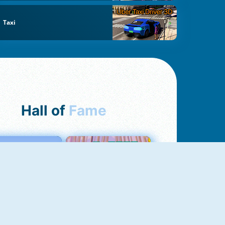
Taxi
Hall of
Fame
Love Tester
Croc Word