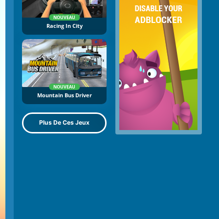
NOUVEAU
Racing In City
NOUVEAU
Mountain Bus Driver
Plus De Ces Jeux