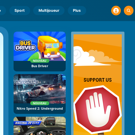
o
Sport
Multijoueur
Plus
NOUVEAU
Bus Driver
NOUVEAU
Nitro Speed 2: Underground