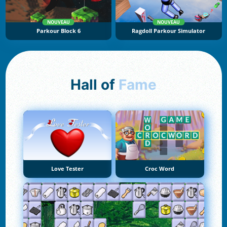
NOUVEAU
NOUVEAU
Parkour Block 6
Ragdoll Parkour Simulator
Hall of
Fame
Love Tester
Croc Word