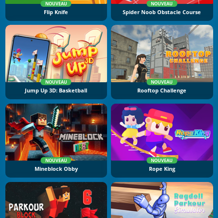
NOUVEAU
NOUVEAU
Flip Knife
Spider Noob Obstacle Course
NOUVEAU
NOUVEAU
Jump Up 3D: Basketball
Rooftop Challenge
NOUVEAU
NOUVEAU
Mineblock Obby
Rope King