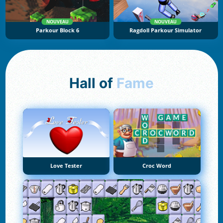
NOUVEAU
NOUVEAU
Parkour Block 6
Ragdoll Parkour Simulator
Hall of
Fame
Love Tester
Croc Word