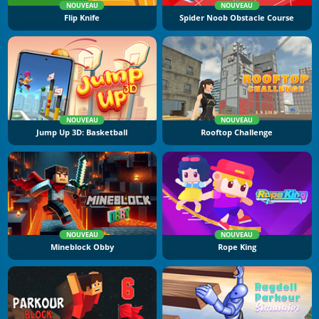
NOUVEAU
NOUVEAU
Flip Knife
Spider Noob Obstacle Course
NOUVEAU
NOUVEAU
Jump Up 3D: Basketball
Rooftop Challenge
NOUVEAU
NOUVEAU
Mineblock Obby
Rope King