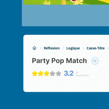
Réflexion
Logique
Casse-Tête
Party Pop Match
3.2
96
Appréciation: