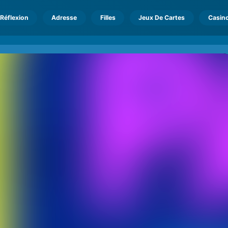
Réflexion
Adresse
Filles
Jeux De Cartes
Casin