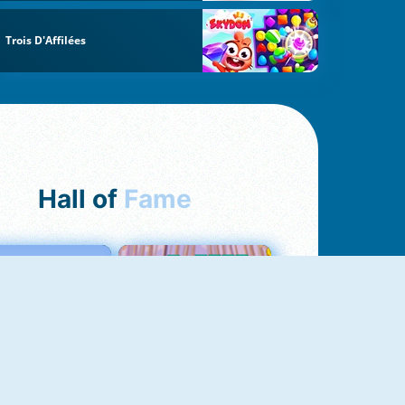
Trois D'Affilées
Hall of
Fame
Love Tester
Croc Word