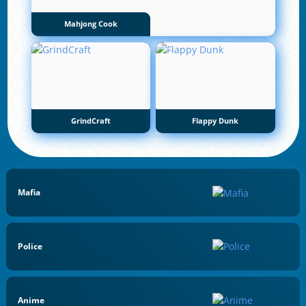
Mahjong Cook
GrindCraft
Flappy Dunk
Mafia
Police
Anime