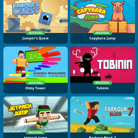
NOUVEAU
NOUVEAU
Jumper's Quest
Capybara Jump
NOUVEAU
NOUVEAU
Obby Tower
Tobinin
NOUVEAU
NOUVEAU
Jetpack Jump
Parkour Block 7