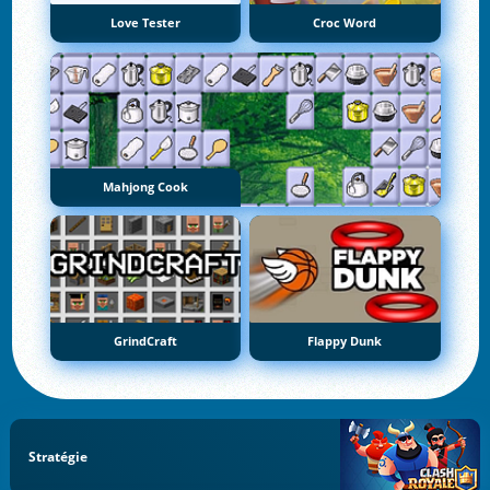
Love Tester
Croc Word
Mahjong Cook
GrindCraft
Flappy Dunk
Stratégie