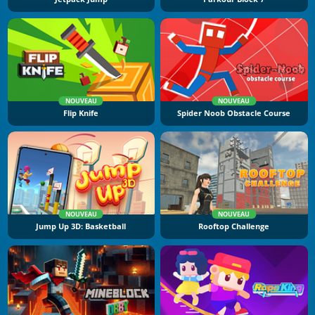
NOUVEAU
NOUVEAU
Flip Knife
Spider Noob Obstacle Course
NOUVEAU
NOUVEAU
Jump Up 3D: Basketball
Rooftop Challenge