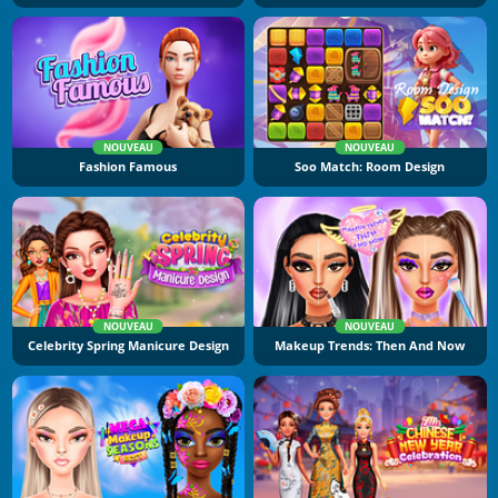
NOUVEAU
NOUVEAU
Fashion Famous
Soo Match: Room Design
NOUVEAU
NOUVEAU
Celebrity Spring Manicure Design
Makeup Trends: Then And Now