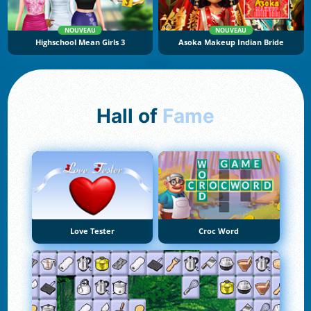
NOUVEAU
NOUVEAU
Highschool Mean Girls 3
Asoka Makeup Indian Bride
Hall of
Fame
Love Tester
Croc Word