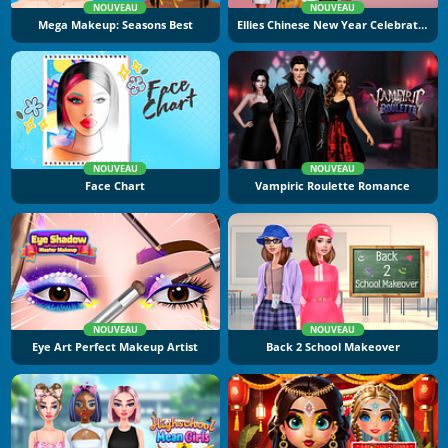
NOUVEAU
NOUVEAU
Mega Makeup: Seasons Best
Ellies Chinese New Year Celebration
NOUVEAU
NOUVEAU
Face Chart
Vampiric Roulette Romance
NOUVEAU
NOUVEAU
Eye Art Perfect Makeup Artist
Back 2 School Makeover