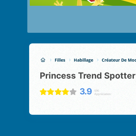
Filles
Habillage
Créateur De Mo
Princess Trend Spotter
3.9
696
Appréciation: