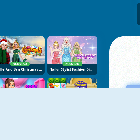
NOUVEAU
NOUVEAU
Ellie And Ben Christmas Eve
Tailor Stylist Fashion Diary
NOUVEAU
NOUVEAU
Sort And Style: Back To School
Dream Pet Hotel