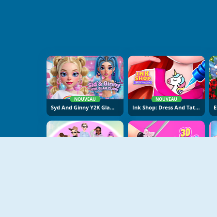
NOUVEAU
NOUVEAU
Syd And Ginny Y2K Glam Clash
Ink Shop: Dress And Tattoo
NOUVEAU
NOUVEAU
Fashion Week 2025
3D Acrylic Nail: Nail Art