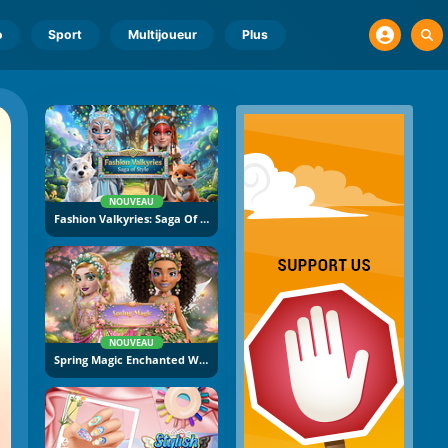
o
Sport
Multijoueur
Plus
NOUVEAU
Fashion Valkyries: Saga Of Style
NOUVEAU
Spring Magic Enchanted Wardrobe