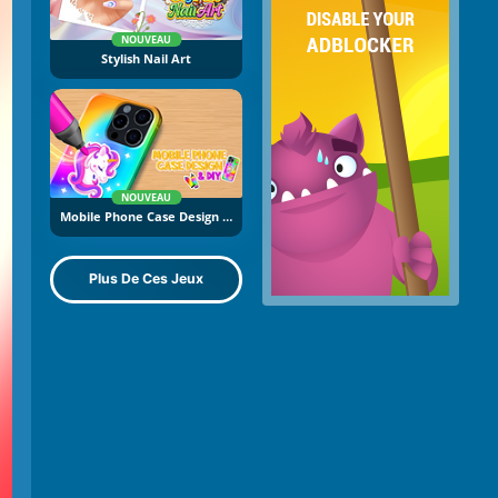
NOUVEAU
Stylish Nail Art
NOUVEAU
Mobile Phone Case Design And DIY
Plus De Ces Jeux