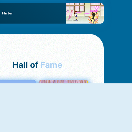
Flirter
Hall of
Fame
Love Tester
Croc Word