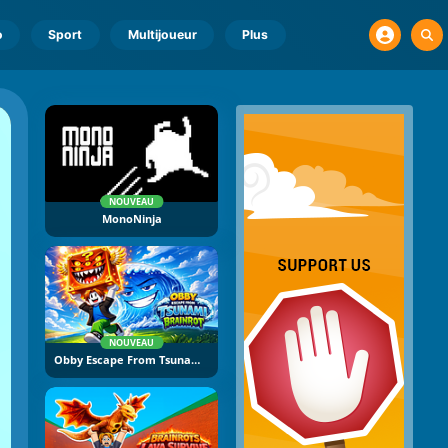
o
Sport
Multijoueur
Plus
NOUVEAU
MonoNinja
NOUVEAU
Obby Escape From Tsunami Brainrot