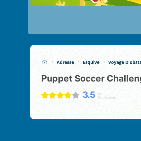
Adresse
Esquive
Voyage D'obsta
Puppet Soccer Challe
3.5
107
Appréciation: