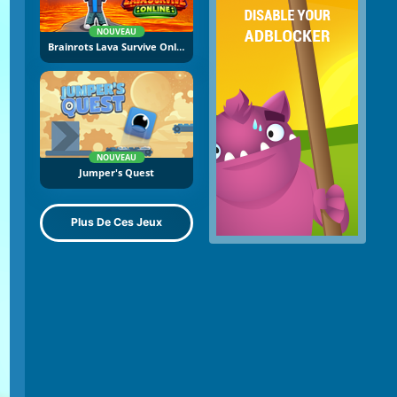
NOUVEAU
Brainrots Lava Survive Online
NOUVEAU
Jumper's Quest
Plus De Ces Jeux