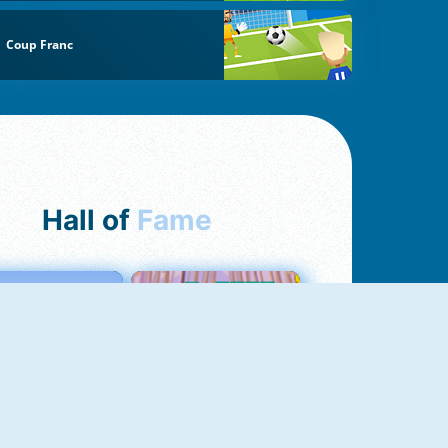
Coup Franc
Hall of
Fame
Love Tester
Croc Word