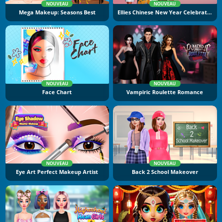
NOUVEAU
NOUVEAU
Mega Makeup: Seasons Best
Ellies Chinese New Year Celebration
NOUVEAU
NOUVEAU
Face Chart
Vampiric Roulette Romance
NOUVEAU
NOUVEAU
Eye Art Perfect Makeup Artist
Back 2 School Makeover