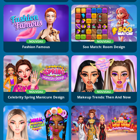
NOUVEAU
NOUVEAU
Fashion Famous
Soo Match: Room Design
NOUVEAU
NOUVEAU
Celebrity Spring Manicure Design
Makeup Trends: Then And Now