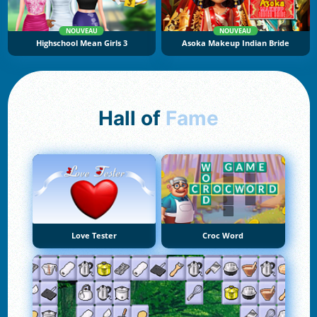
NOUVEAU
NOUVEAU
Highschool Mean Girls 3
Asoka Makeup Indian Bride
Hall of
Fame
Love Tester
Croc Word