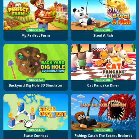
NOUVEAU
NOUVEAU
My Perfect Farm
Steal A Fish
NOUVEAU
NOUVEAU
Backyard Dig Hole 3D Simulator
Cat Pancake Diner
NOUVEAU
NOUVEAU
State Connect
Fishing: Catch The Secret Brainrot