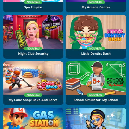
NOUVEAU
NOUVEAU
Spa Empire
My Arcade Center
NOUVEAU
NOUVEAU
Night Club Security
Little Dentist Dash
NOUVEAU
NOUVEAU
My Cake Shop: Bake And Serve
School Simulator: My School