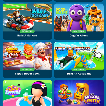
NOUVEAU
NOUVEAU
Build A Go-Kart
Dogs Vs Aliens
NOUVEAU
NOUVEAU
Papas Burger Cook
Build An Aquapark