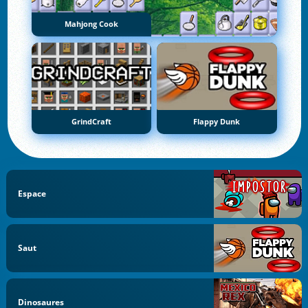
Mahjong Cook
GrindCraft
Flappy Dunk
Espace
Saut
Dinosaures