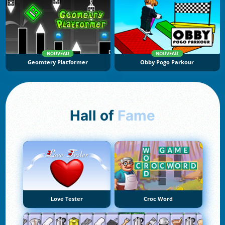
NOUVEAU
NOUVEAU
Geomtery Platformer
Obby Pogo Parkour
Hall of
Fame
Love Tester
Croc Word