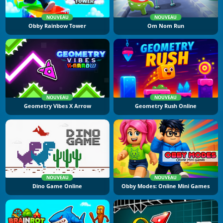
NOUVEAU
NOUVEAU
Obby Rainbow Tower
Om Nom Run
NOUVEAU
NOUVEAU
Geometry Vibes X Arrow
Geometry Rush Online
NOUVEAU
NOUVEAU
Dino Game Online
Obby Modes: Online Mini Games