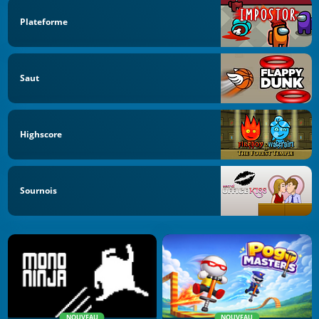
Plateforme
Saut
Highscore
Sournois
NOUVEAU
NOUVEAU