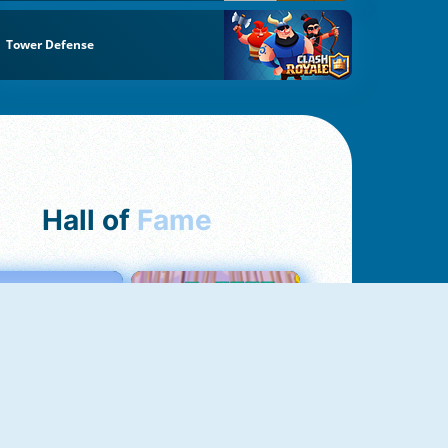
Tower Defense
Hall of
Fame
Love Tester
Croc Word