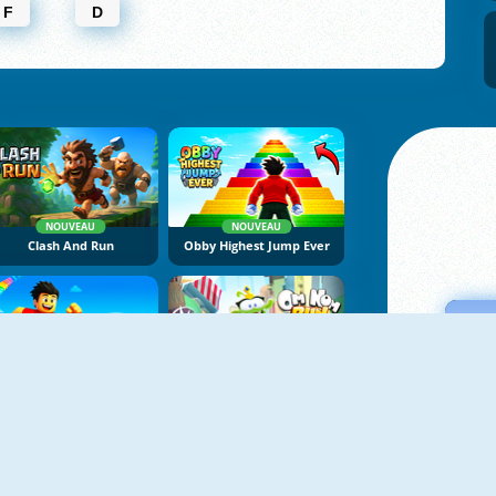
F
D
NOUVEAU
NOUVEAU
Clash And Run
Obby Highest Jump Ever
NOUVEAU
NOUVEAU
Obby Rainbow Tower
Om Nom Run