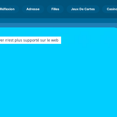
Réflexion
Adresse
Filles
Jeux De Cartes
Casin
er n'est plus supporté sur le web