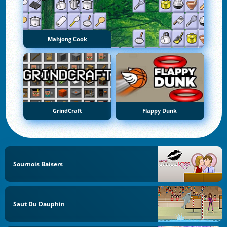
Mahjong Cook
GrindCraft
Flappy Dunk
Sournois Baisers
Saut Du Dauphin