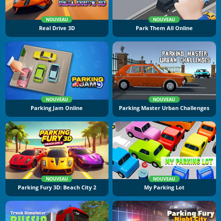
NOUVEAU
NOUVEAU
Real Drive 3D
Park Them All Online
NOUVEAU
NOUVEAU
Parking Jam Online
Parking Master Urban Challenges
NOUVEAU
NOUVEAU
Parking Fury 3D: Beach City 2
My Parking Lot