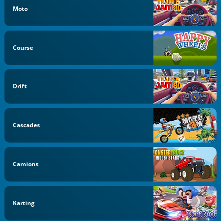
Moto
Course
Drift
Cascades
Camions
Karting