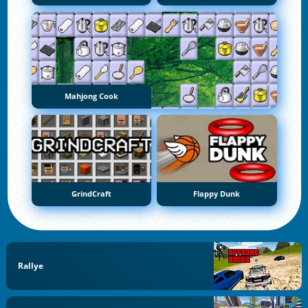
Mahjong Cook
GrindCraft
Flappy Dunk
Rallye