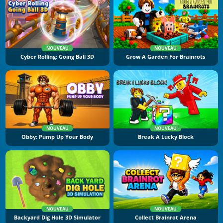
NOUVEAU
NOUVEAU
Cyber Rolling: Going Ball 3D
Grow A Garden For Brainrots
NOUVEAU
NOUVEAU
Obby: Pump Up Your Body
Break A Lucky Block
NOUVEAU
NOUVEAU
Backyard Dig Hole 3D Simulator
Collect Brainrot Arena