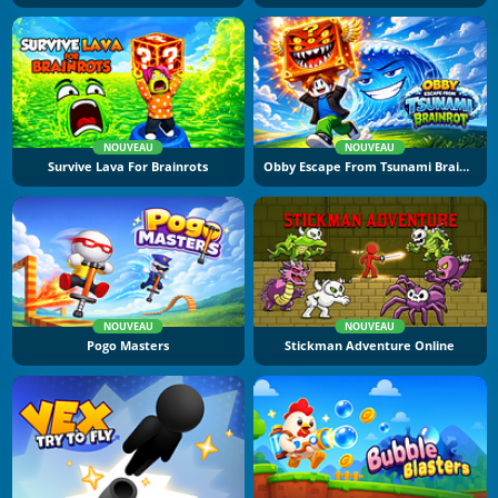
NOUVEAU
NOUVEAU
Survive Lava For Brainrots
Obby Escape From Tsunami Brainrot
NOUVEAU
NOUVEAU
Pogo Masters
Stickman Adventure Online