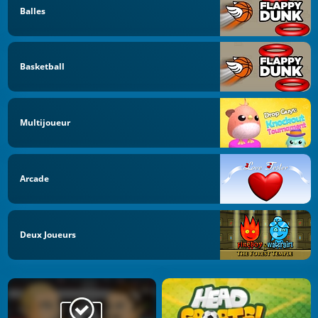
Balles
Basketball
Multijoueur
Arcade
Deux Joueurs