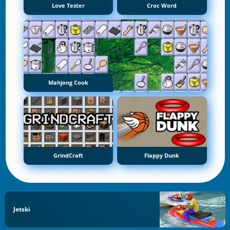
Love Tester
Croc Word
Mahjong Cook
GrindCraft
Flappy Dunk
Jetski