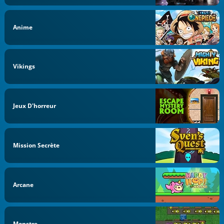
Anime
Vikings
Jeux D'horreur
Mission Secrète
Arcane
Monstre