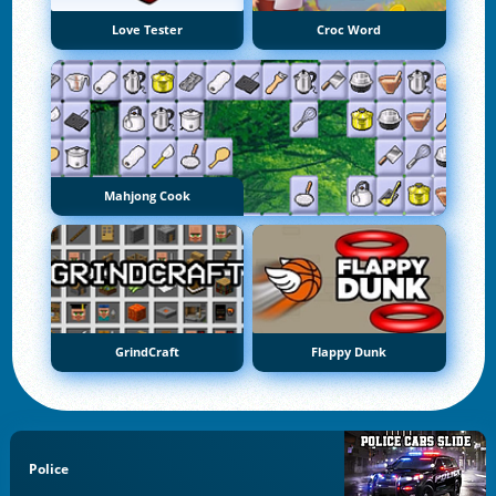
Love Tester
Croc Word
Mahjong Cook
GrindCraft
Flappy Dunk
Police