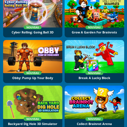
NOUVEAU
NOUVEAU
Cyber Rolling: Going Ball 3D
Grow A Garden For Brainrots
NOUVEAU
NOUVEAU
Obby: Pump Up Your Body
Break A Lucky Block
NOUVEAU
NOUVEAU
Backyard Dig Hole 3D Simulator
Collect Brainrot Arena