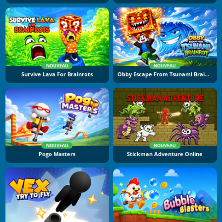
NOUVEAU
NOUVEAU
Survive Lava For Brainrots
Obby Escape From Tsunami Brainrot
NOUVEAU
NOUVEAU
Pogo Masters
Stickman Adventure Online