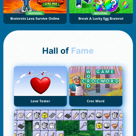
NOUVEAU
NOUVEAU
Brainrots Lava Survive Online
Break A Lucky Egg Brainrot
Hall of
Fame
Love Tester
Croc Word