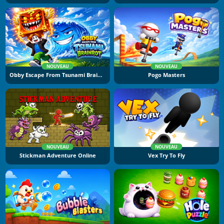
NOUVEAU
NOUVEAU
Obby Escape From Tsunami Brainrot
Pogo Masters
NOUVEAU
NOUVEAU
Stickman Adventure Online
Vex Try To Fly