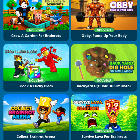
NOUVEAU
NOUVEAU
Grow A Garden For Brainrots
Obby: Pump Up Your Body
NOUVEAU
NOUVEAU
Break A Lucky Block
Backyard Dig Hole 3D Simulator
NOUVEAU
NOUVEAU
Collect Brainrot Arena
Survive Lava For Brainrots