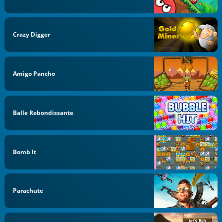
Crazy Digger
Amigo Pancho
Balle Rebondissante
Bomb It
Parachute