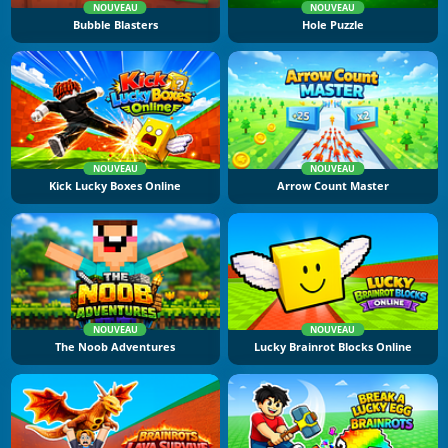
NOUVEAU
NOUVEAU
Bubble Blasters
Hole Puzzle
NOUVEAU
NOUVEAU
Kick Lucky Boxes Online
Arrow Count Master
NOUVEAU
NOUVEAU
The Noob Adventures
Lucky Brainrot Blocks Online