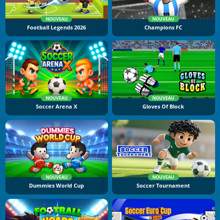
NOUVEAU
NOUVEAU
Football Legends 2026
Champions FC
NOUVEAU
NOUVEAU
Soccer Arena X
Gloves Of Block
NOUVEAU
NOUVEAU
Dummies World Cup
Soccer Tournament