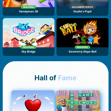
NOUVEAU
SEULEMENT SUR PC
Handyman 3D
Studio's Pupil
NOUVEAU
NOUVEAU
Sky Bridge
Geometry Slope Ball
Hall of
Fame