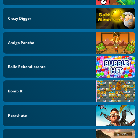
Crazy Digger
Amigo Pancho
Balle Rebondissante
Bomb It
Parachute