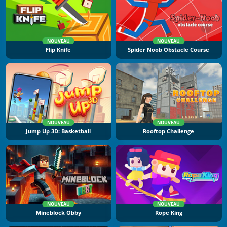
NOUVEAU
NOUVEAU
Flip Knife
Spider Noob Obstacle Course
NOUVEAU
NOUVEAU
Jump Up 3D: Basketball
Rooftop Challenge
NOUVEAU
NOUVEAU
Mineblock Obby
Rope King