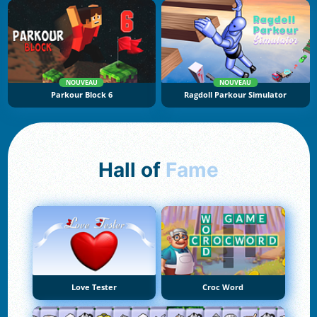
NOUVEAU
NOUVEAU
Parkour Block 6
Ragdoll Parkour Simulator
Hall of
Fame
Love Tester
Croc Word