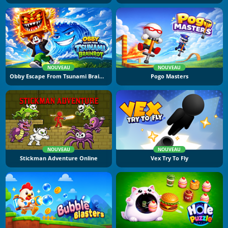
NOUVEAU
NOUVEAU
Obby Escape From Tsunami Brainrot
Pogo Masters
NOUVEAU
NOUVEAU
Stickman Adventure Online
Vex Try To Fly