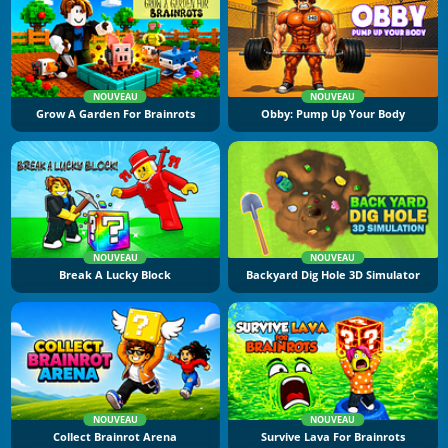
NOUVEAU
NOUVEAU
Grow A Garden For Brainrots
Obby: Pump Up Your Body
NOUVEAU
NOUVEAU
Break A Lucky Block
Backyard Dig Hole 3D Simulator
NOUVEAU
NOUVEAU
Collect Brainrot Arena
Survive Lava For Brainrots