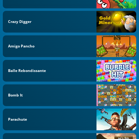
Crazy Digger
Amigo Pancho
Balle Rebondissante
Bomb It
Parachute