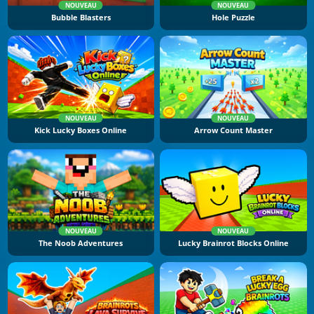
NOUVEAU
NOUVEAU
Bubble Blasters
Hole Puzzle
NOUVEAU
NOUVEAU
Kick Lucky Boxes Online
Arrow Count Master
NOUVEAU
NOUVEAU
The Noob Adventures
Lucky Brainrot Blocks Online