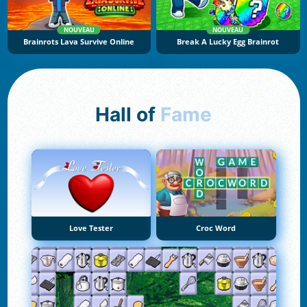
NOUVEAU
NOUVEAU
Brainrots Lava Survive Online
Break A Lucky Egg Brainrot
Hall of
Fame
Love Tester
Croc Word