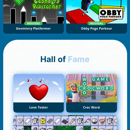
NOUVEAU
NOUVEAU
Geomtery Platformer
Obby Pogo Parkour
Hall of
Fame
Love Tester
Croc Word