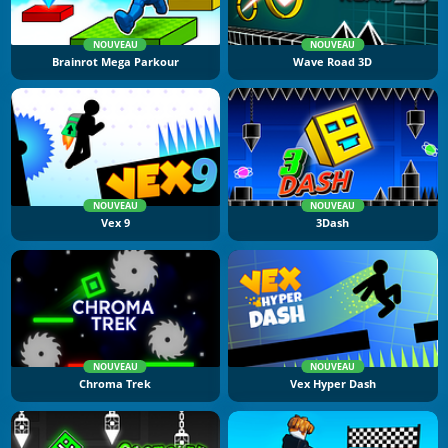
NOUVEAU
NOUVEAU
Brainrot Mega Parkour
Wave Road 3D
NOUVEAU
NOUVEAU
Vex 9
3Dash
NOUVEAU
NOUVEAU
Chroma Trek
Vex Hyper Dash