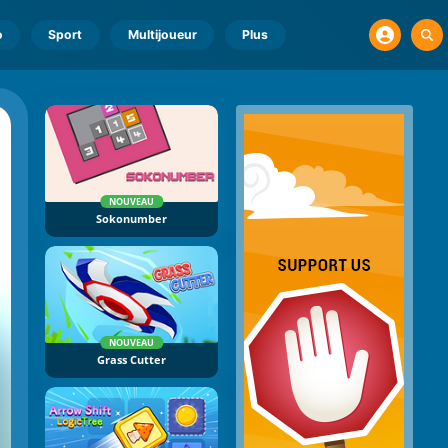
o
Sport
Multijoueur
Plus
NOUVEAU
Sokonumber
NOUVEAU
Grass Cutter