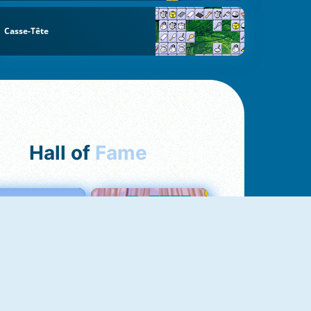
Casse-Tête
Hall of
Fame
Love Tester
Croc Word