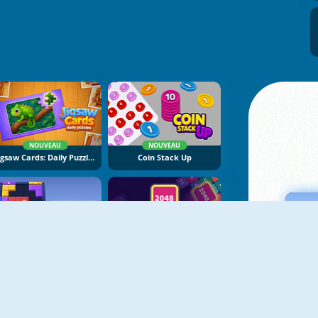
NOUVEAU
NOUVEAU
Jigsaw Cards: Daily Puzzles
Coin Stack Up
NOUVEAU
NOUVEAU
Block Puzzle: Slide Block Jam
Block Blast 2048