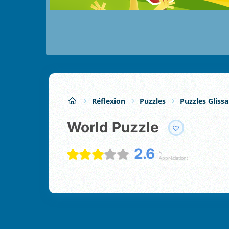
Réflexion
Puzzles
Puzzles Gliss
World Puzzle
2.6
5
Appréciation: