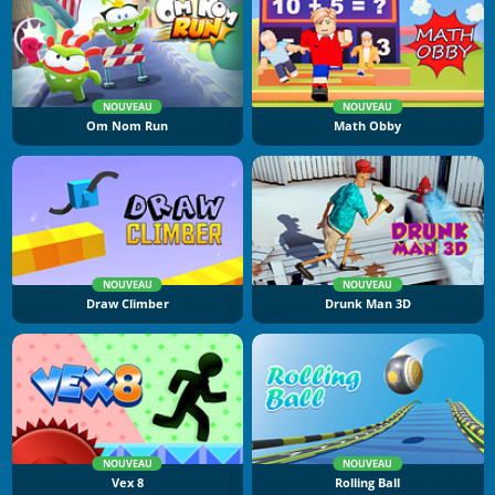
NOUVEAU
NOUVEAU
Om Nom Run
Math Obby
NOUVEAU
NOUVEAU
Draw Climber
Drunk Man 3D
NOUVEAU
NOUVEAU
Vex 8
Rolling Ball