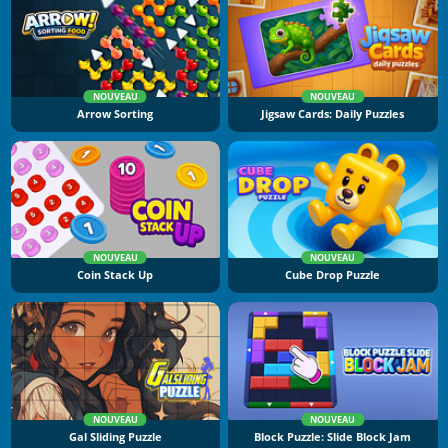
NOUVEAU
NOUVEAU
Arrow Sorting
Jigsaw Cards: Daily Puzzles
NOUVEAU
NOUVEAU
Coin Stack Up
Cube Drop Puzzle
NOUVEAU
NOUVEAU
Gal Sliding Puzzle
Block Puzzle: Slide Block Jam