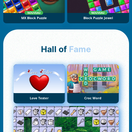
NOUVEAU
NOUVEAU
MX Block Puzzle
Block Puzzle Jewel
Hall of
Fame
Love Tester
Croc Word