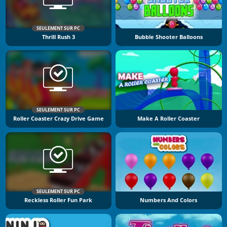
SEULEMENT SUR PC
Thrill Rush 3
Bubble Shooter Balloons
SEULEMENT SUR PC
Roller Coaster Crazy Drive Game
Make A Roller Coaster
SEULEMENT SUR PC
Reckless Roller Fun Park
Numbers And Colors