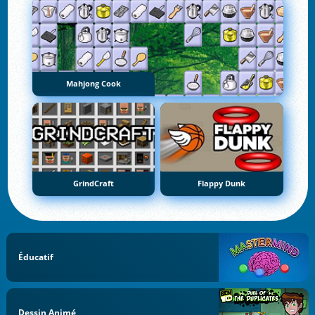
Mahjong Cook
GrindCraft
Flappy Dunk
Éducatif
Dessin Animé