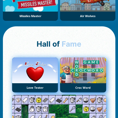
Missiles Master
Air Wolves
Hall of
Fame
Love Tester
Croc Word