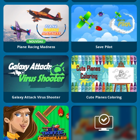
NOUVEAU
Plane Racing Madness
Save Pilot
Galaxy Attack Virus Shooter
Cute Planes Coloring