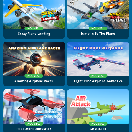
NOUVEAU
NOUVEAU
Crazy Plane Landing
Jump In To The Plane
NOUVEAU
NOUVEAU
Amazing Airplane Racer
Flight Pilot Airplane Games 24
NOUVEAU
NOUVEAU
Real Drone Simulator
Air Attack