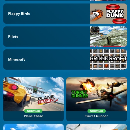
Flappy Birds
Pilote
Minecraft
NOUVEAU
NOUVEAU
Plane Chase
Turret Gunner