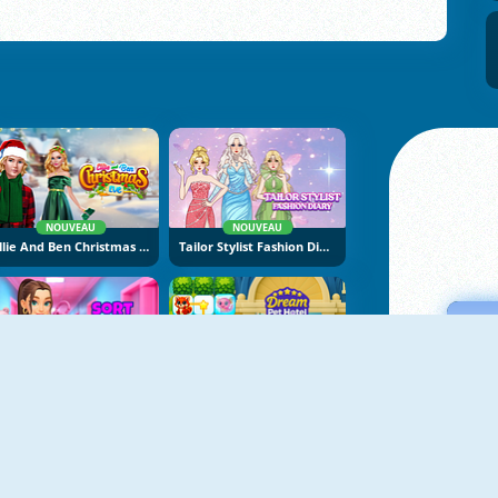
NOUVEAU
NOUVEAU
Ellie And Ben Christmas Eve
Tailor Stylist Fashion Diary
NOUVEAU
NOUVEAU
Sort And Style: Back To School
Dream Pet Hotel