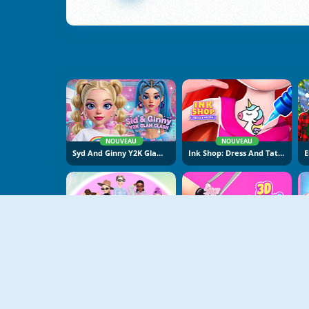
NOUVEAU
NOUVEAU
Syd And Ginny Y2K Glam Clash
Ink Shop: Dress And Tattoo
NOUVEAU
NOUVEAU
Fashion Week 2025
3D Acrylic Nail: Nail Art