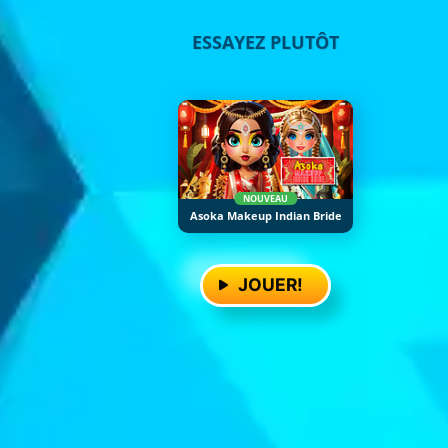
ESSAYEZ PLUTÔT
NOUVEAU
Asoka Makeup Indian Bride
JOUER!