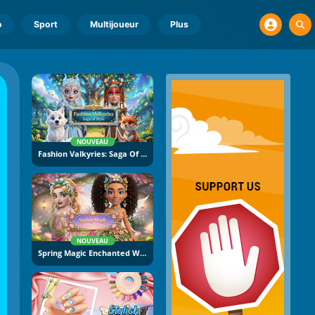
o
Sport
Multijoueur
Plus
NOUVEAU
Fashion Valkyries: Saga Of Style
NOUVEAU
Spring Magic Enchanted Wardrobe