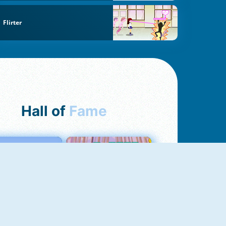
Flirter
Hall of
Fame
Love Tester
Croc Word