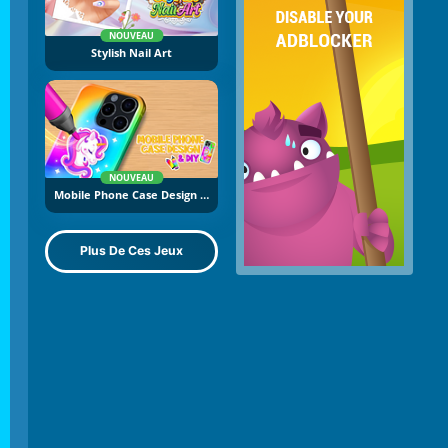
NOUVEAU
Stylish Nail Art
NOUVEAU
Mobile Phone Case Design And DIY
Plus De Ces Jeux