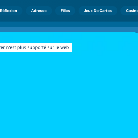
Réflexion
Adresse
Filles
Jeux De Cartes
Casin
er n'est plus supporté sur le web