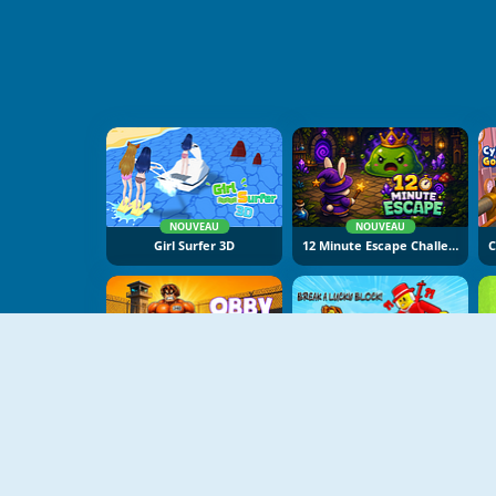
NOUVEAU
NOUVEAU
Girl Surfer 3D
12 Minute Escape Challenge
NOUVEAU
NOUVEAU
Obby: Pump Up Your Body
Break A Lucky Block