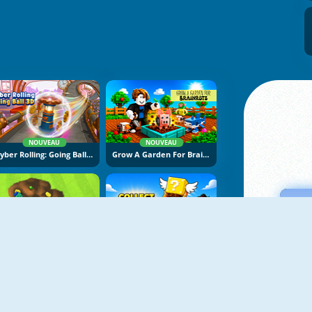
NOUVEAU
NOUVEAU
Cyber Rolling: Going Ball 3D
Grow A Garden For Brainrots
NOUVEAU
NOUVEAU
Backyard Dig Hole 3D Simulator
Collect Brainrot Arena