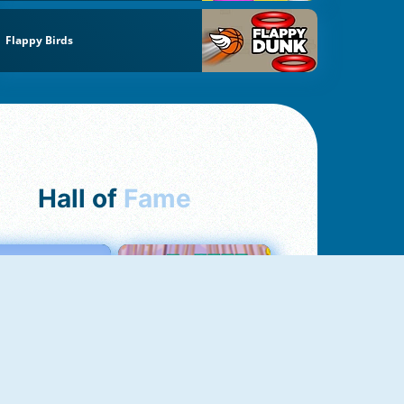
Flappy Birds
Hall of
Fame
Love Tester
Croc Word