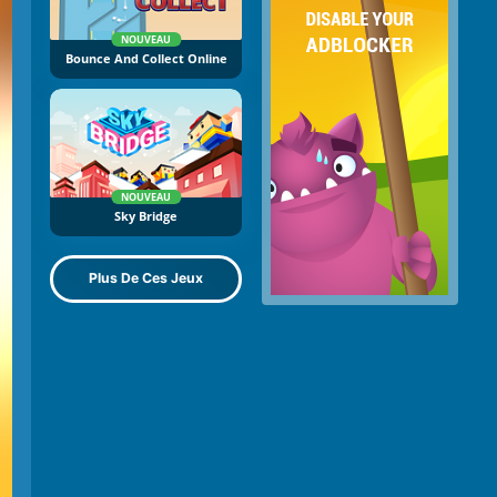
NOUVEAU
Bounce And Collect Online
NOUVEAU
Sky Bridge
Plus De Ces Jeux