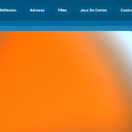
Réflexion
Adresse
Filles
Jeux De Cartes
Casin