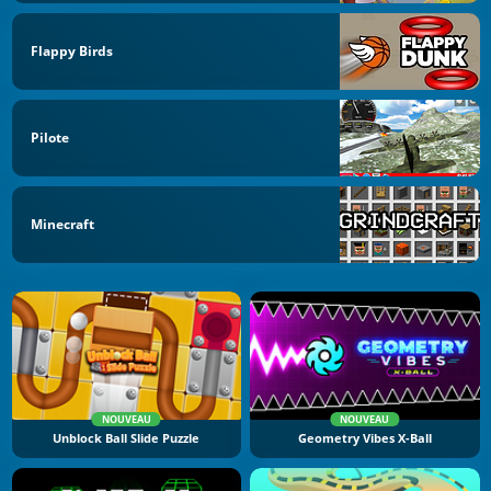
Flappy Birds
Pilote
Minecraft
NOUVEAU
NOUVEAU
Unblock Ball Slide Puzzle
Geometry Vibes X-Ball