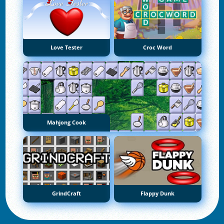
Love Tester
Croc Word
Mahjong Cook
GrindCraft
Flappy Dunk