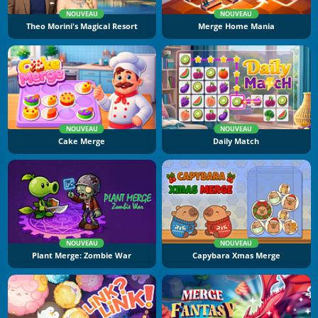
NOUVEAU
NOUVEAU
Theo Morini's Magical Resort
Merge Home Mania
NOUVEAU
NOUVEAU
Cake Merge
Daily Match
NOUVEAU
NOUVEAU
Plant Merge: Zombie War
Capybara Xmas Merge