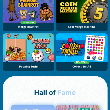
NOUVEAU
Merge Brainrot
Coin Merge Machine
NOUVEAU
Popping Sushi
Collect Em All
Hall of
Fame