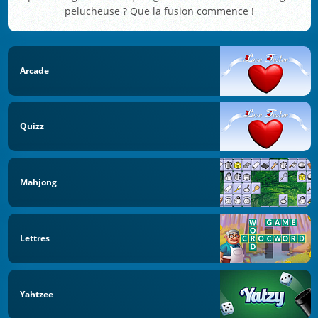
pelucheuse ? Que la fusion commence !
Arcade
Quizz
Mahjong
Lettres
Yahtzee