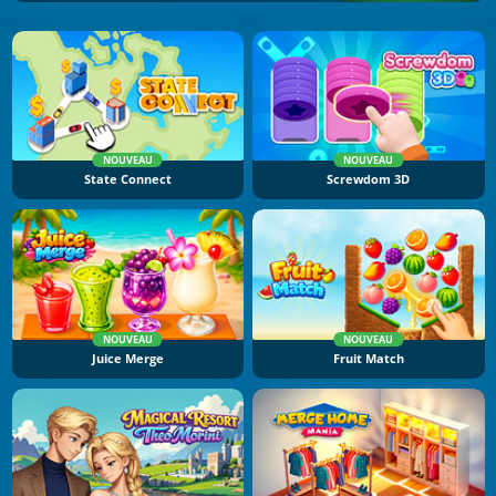
NOUVEAU
NOUVEAU
State Connect
Screwdom 3D
NOUVEAU
NOUVEAU
Juice Merge
Fruit Match