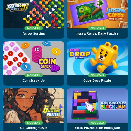
NOUVEAU
NOUVEAU
Arrow Sorting
Jigsaw Cards: Daily Puzzles
NOUVEAU
NOUVEAU
Coin Stack Up
Cube Drop Puzzle
NOUVEAU
NOUVEAU
Gal Sliding Puzzle
Block Puzzle: Slide Block Jam