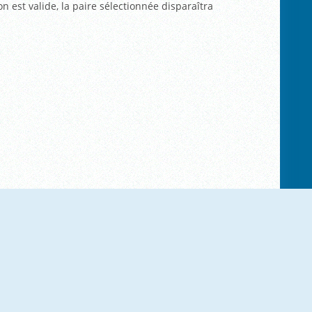
 est valide, la paire sélectionnée disparaîtra