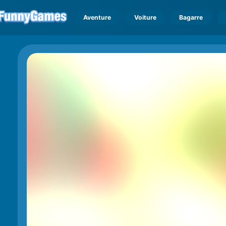
Aventure
Voiture
Bagarre