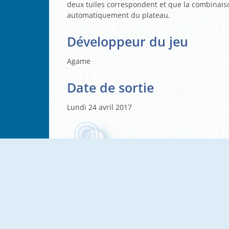
deux tuiles correspondent et que la combinaison
automatiquement du plateau.
Développeur du jeu
Agame
Date de sortie
Lundi 24 avril 2017