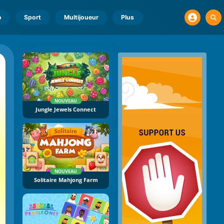
o
Sport
Multijoueur
Plus
NOUVEAU
Jungle Jewels Connect
NOUVEAU
Solitaire Mahjong Farm