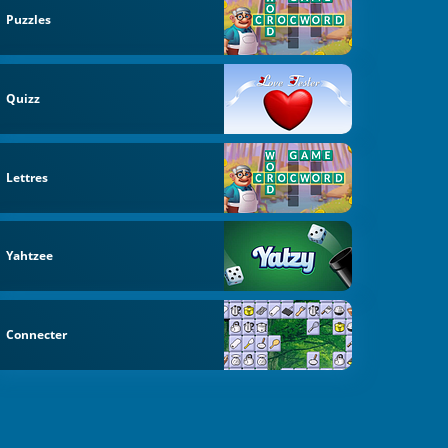
Puzzles
Quizz
Lettres
Yahtzee
Connecter