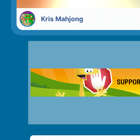
Kris Mahjong