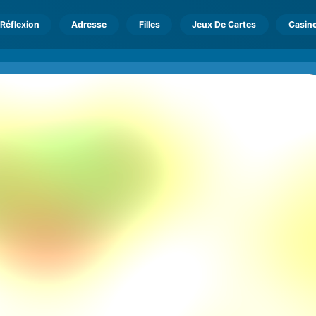
Réflexion
Adresse
Filles
Jeux De Cartes
Casin