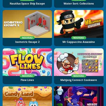
Nautilus Space Ship Escape
Water Sort: Collections
NOUVEAU
NOUVEAU
Isometric Escape 2
Mr Cappuccino Assassino
NOUVEAU
NOUVEAU
Flow Lines
Mahjong Connect Cookware