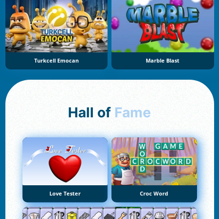
Turkcell Emocan
Marble Blast
Hall of
Fame
Love Tester
Croc Word