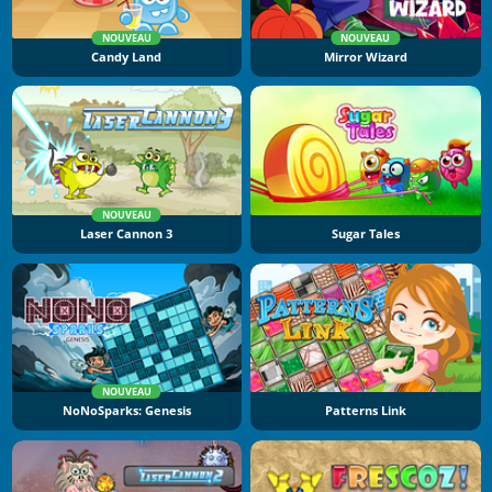
NOUVEAU
NOUVEAU
Candy Land
Mirror Wizard
NOUVEAU
Laser Cannon 3
Sugar Tales
NOUVEAU
NoNoSparks: Genesis
Patterns Link