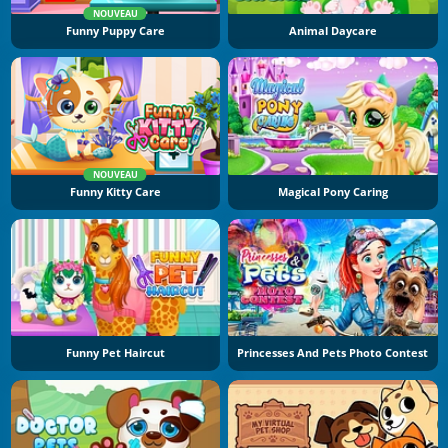
NOUVEAU
Funny Puppy Care
Animal Daycare
NOUVEAU
Funny Kitty Care
Magical Pony Caring
Funny Pet Haircut
Princesses And Pets Photo Contest