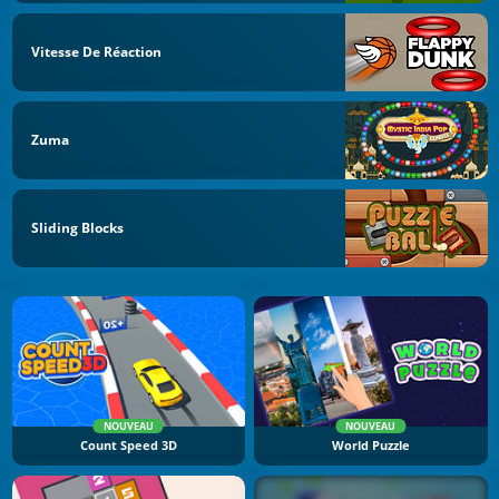
Vitesse De Réaction
Zuma
Sliding Blocks
NOUVEAU
NOUVEAU
Count Speed 3D
World Puzzle