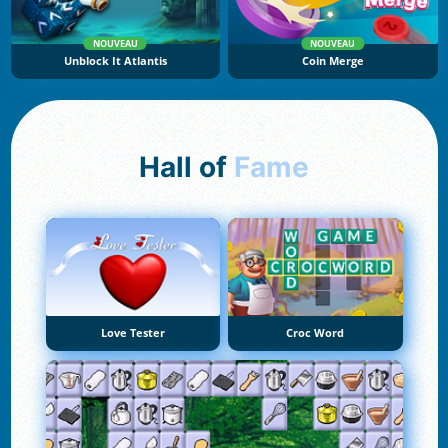
NOUVEAU
NOUVEAU
Unblock It Atlantis
Coin Merge
Hall of
Fame
Love Tester
Croc Word