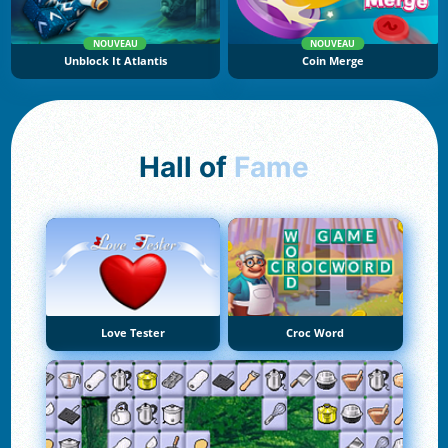
NOUVEAU
NOUVEAU
Unblock It Atlantis
Coin Merge
Hall of
Fame
Love Tester
Croc Word