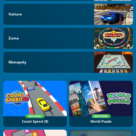
Voiture
Zuma
Monopoly
NOUVEAU
NOUVEAU
Count Speed 3D
World Puzzle