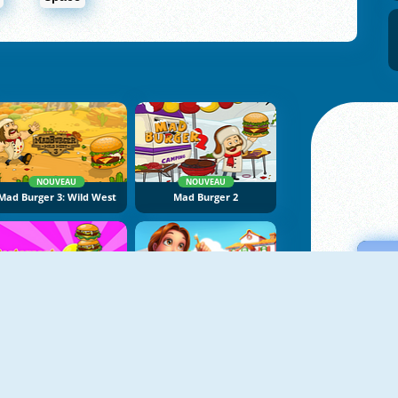
NOUVEAU
NOUVEAU
Mad Burger 3: Wild West
Mad Burger 2
NOUVEAU
NOUVEAU
Restaurant Rush
Delicious: Emily's Home Sweet Home