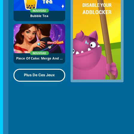
NOUVEAU
Bubble Tea
NOUVEAU
Piece Of Cake: Merge And Bake
Plus De Ces Jeux