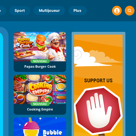
o
Sport
Multijoueur
Plus
NOUVEAU
Papas Burger Cook
NOUVEAU
Cooking Empire