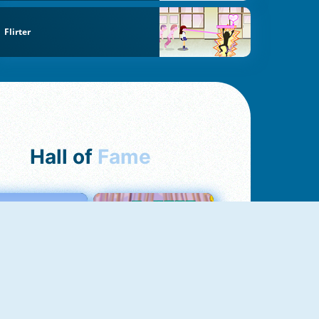
Flirter
Hall of
Fame
Love Tester
Croc Word