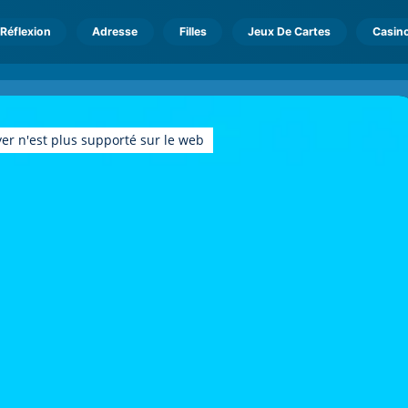
Réflexion
Adresse
Filles
Jeux De Cartes
Casin
er n'est plus supporté sur le web