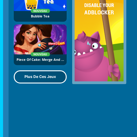
NOUVEAU
Bubble Tea
NOUVEAU
Piece Of Cake: Merge And Bake
Plus De Ces Jeux