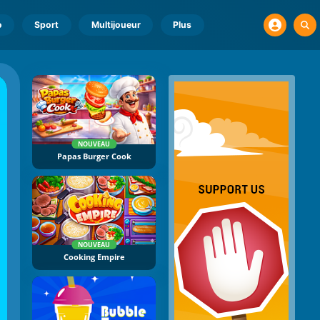
o
Sport
Multijoueur
Plus
NOUVEAU
Papas Burger Cook
NOUVEAU
Cooking Empire