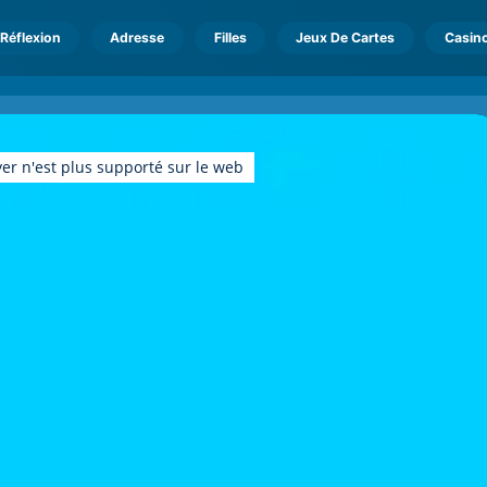
Réflexion
Adresse
Filles
Jeux De Cartes
Casin
er n'est plus supporté sur le web