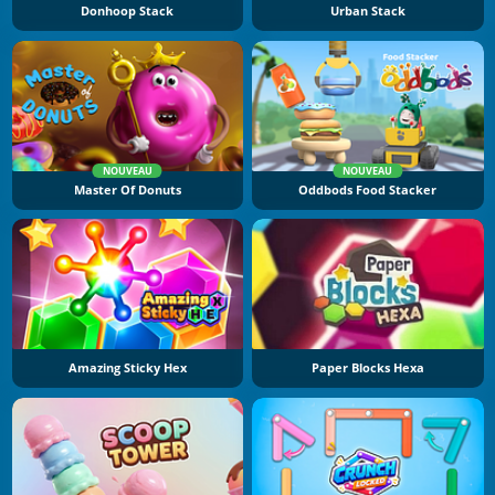
Donhoop Stack
Urban Stack
NOUVEAU
NOUVEAU
Master Of Donuts
Oddbods Food Stacker
Amazing Sticky Hex
Paper Blocks Hexa