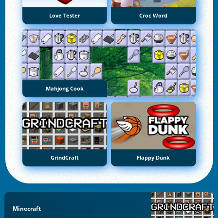
Love Tester
Croc Word
Mahjong Cook
GrindCraft
Flappy Dunk
Minecraft