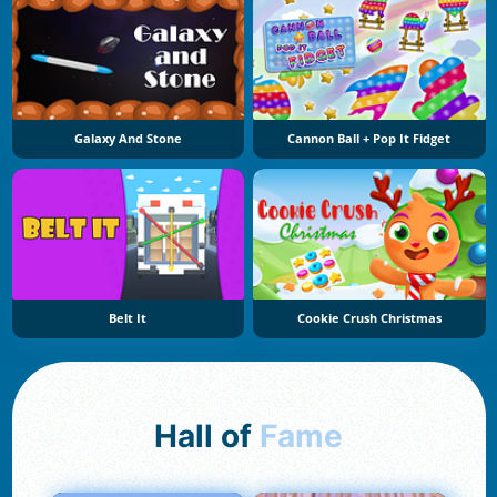
Galaxy And Stone
Cannon Ball + Pop It Fidget
Belt It
Cookie Crush Christmas
Hall of
Fame