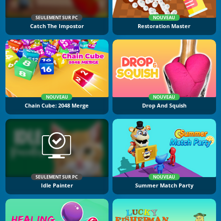
SEULEMENT SUR PC
NOUVEAU
Catch The Impostor
Restoration Master
NOUVEAU
NOUVEAU
Chain Cube: 2048 Merge
Drop And Squish
SEULEMENT SUR PC
NOUVEAU
Idle Painter
Summer Match Party