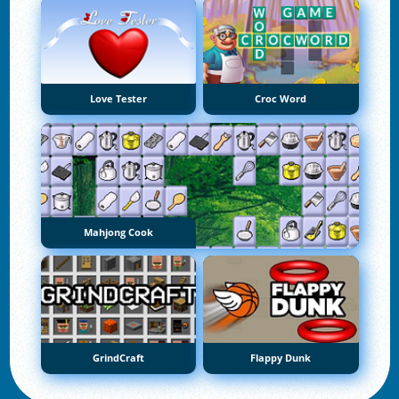
Love Tester
Croc Word
Mahjong Cook
GrindCraft
Flappy Dunk