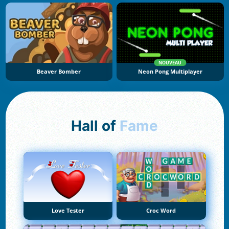
NOUVEAU
Beaver Bomber
Neon Pong Multiplayer
Hall of
Fame
Love Tester
Croc Word