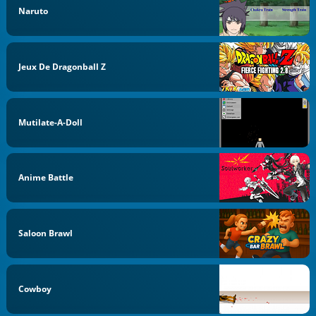
Naruto
Jeux De Dragonball Z
Mutilate-A-Doll
Anime Battle
Saloon Brawl
Cowboy