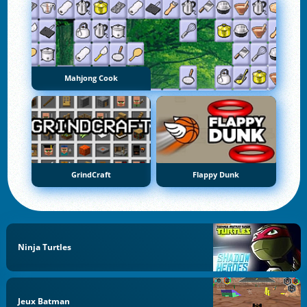
Mahjong Cook
GrindCraft
Flappy Dunk
Ninja Turtles
Jeux Batman