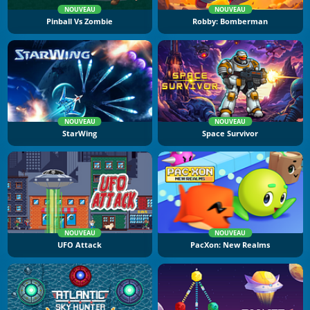
NOUVEAU
NOUVEAU
Pinball Vs Zombie
Robby: Bomberman
NOUVEAU
NOUVEAU
StarWing
Space Survivor
NOUVEAU
NOUVEAU
UFO Attack
PacXon: New Realms