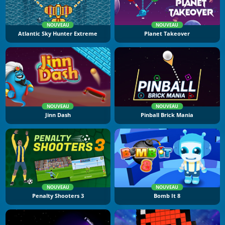
NOUVEAU
NOUVEAU
Atlantic Sky Hunter Extreme
Planet Takeover
NOUVEAU
NOUVEAU
Jinn Dash
Pinball Brick Mania
NOUVEAU
NOUVEAU
Penalty Shooters 3
Bomb It 8