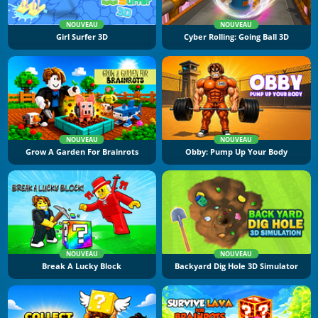
NOUVEAU
NOUVEAU
Girl Surfer 3D
Cyber Rolling: Going Ball 3D
NOUVEAU
NOUVEAU
Grow A Garden For Brainrots
Obby: Pump Up Your Body
NOUVEAU
NOUVEAU
Break A Lucky Block
Backyard Dig Hole 3D Simulator