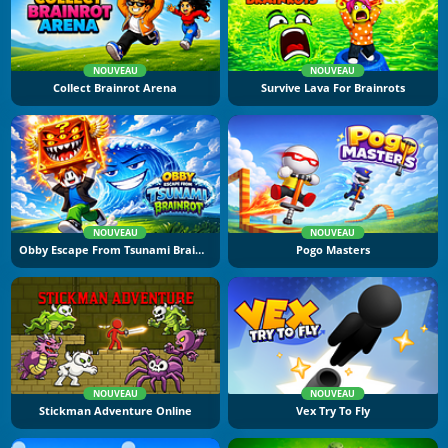
NOUVEAU
NOUVEAU
Collect Brainrot Arena
Survive Lava For Brainrots
NOUVEAU
NOUVEAU
Obby Escape From Tsunami Brainrot
Pogo Masters
NOUVEAU
NOUVEAU
Stickman Adventure Online
Vex Try To Fly