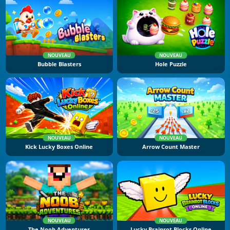
NOUVEAU
NOUVEAU
Bubble Blasters
Hole Puzzle
NOUVEAU
NOUVEAU
Kick Lucky Boxes Online
Arrow Count Master
NOUVEAU
NOUVEAU
The Noob Adventures
Lucky Brainrot Blocks Online