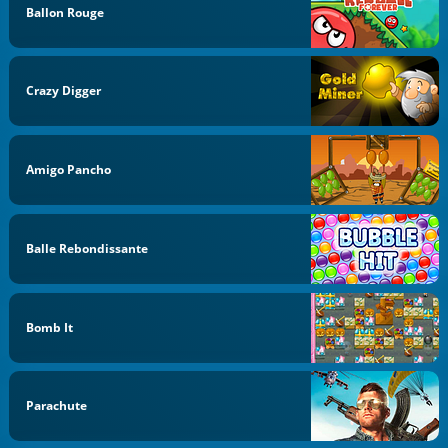
Ballon Rouge
Crazy Digger
Amigo Pancho
Balle Rebondissante
Bomb It
Parachute