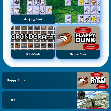
Mahjong Cook
GrindCraft
Flappy Dunk
Flappy Birds
Pilote