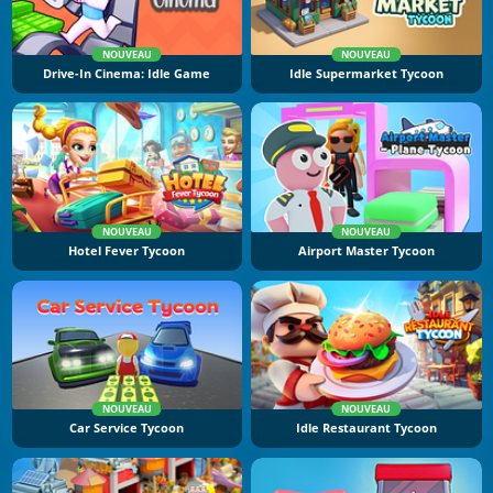
NOUVEAU
NOUVEAU
Drive-In Cinema: Idle Game
Idle Supermarket Tycoon
NOUVEAU
NOUVEAU
Hotel Fever Tycoon
Airport Master Tycoon
NOUVEAU
NOUVEAU
Car Service Tycoon
Idle Restaurant Tycoon