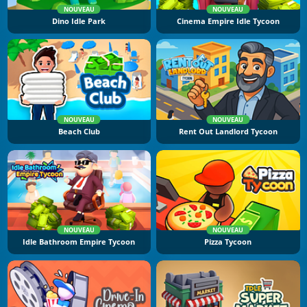
NOUVEAU
NOUVEAU
Dino Idle Park
Cinema Empire Idle Tycoon
NOUVEAU
NOUVEAU
Beach Club
Rent Out Landlord Tycoon
NOUVEAU
NOUVEAU
Idle Bathroom Empire Tycoon
Pizza Tycoon