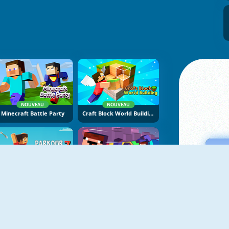
NOUVEAU
NOUVEAU
Minecraft Battle Party
Craft Block World Building
NOUVEAU
NOUVEAU
Parkour Block 7
Mine Jump