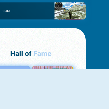
Pilote
Hall of
Fame
Love Tester
Croc Word