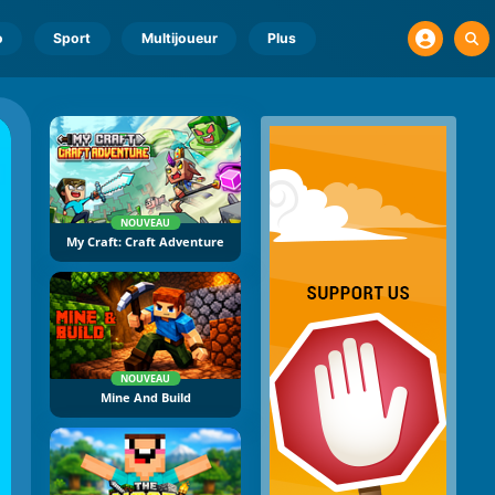
o
Sport
Multijoueur
Plus
NOUVEAU
My Craft: Craft Adventure
NOUVEAU
Mine And Build