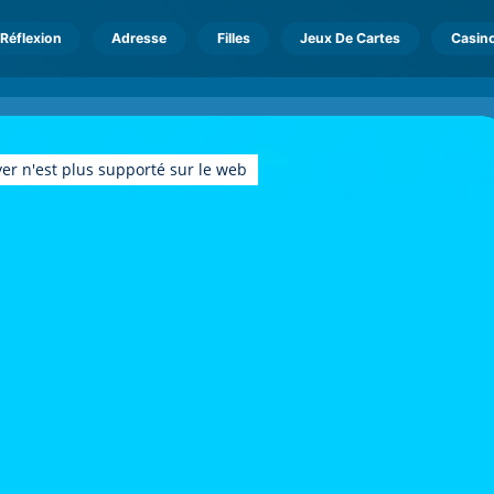
Réflexion
Adresse
Filles
Jeux De Cartes
Casin
er n'est plus supporté sur le web