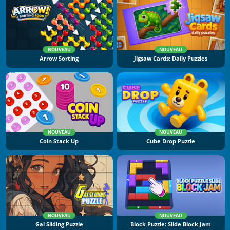
NOUVEAU
NOUVEAU
Arrow Sorting
Jigsaw Cards: Daily Puzzles
NOUVEAU
NOUVEAU
Coin Stack Up
Cube Drop Puzzle
NOUVEAU
NOUVEAU
Gal Sliding Puzzle
Block Puzzle: Slide Block Jam