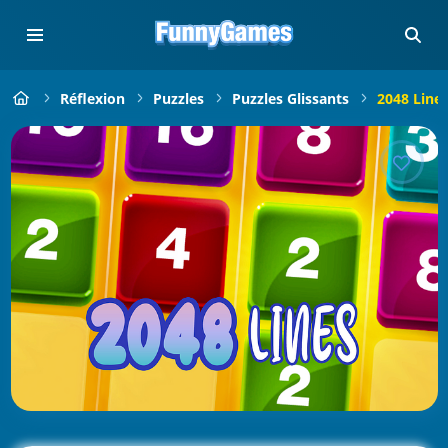
Réflexion
Puzzles
Puzzles Glissants
2048 Line